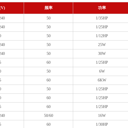
V)
频率
功率
240
50
1/35HP
240
50
1/25HP
0
50
1/12HP
240
50
25W
240
50
30W
5
60
1/25HP
0
50
6W
5
60
6KW
0
50
1/25HP
0
60
1/25HP
5
60
1/25HP
240
50/60
16W
5
60
1/30HP