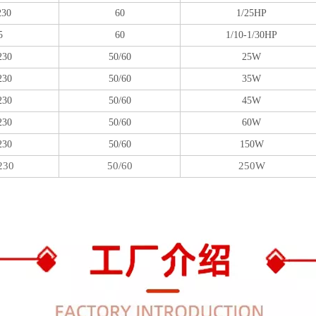
230
60
1/25HP
5
60
1/10-1/30HP
230
50/60
25W
230
50/60
35W
230
50/60
45W
230
50/60
60W
230
50/60
150W
230
50/60
250W