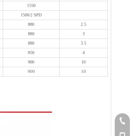
1550
1500/2 SPD
880
2.5
880
3
880
3.5
850
4
900
10
900
10
0519-889
0519-862
1391501