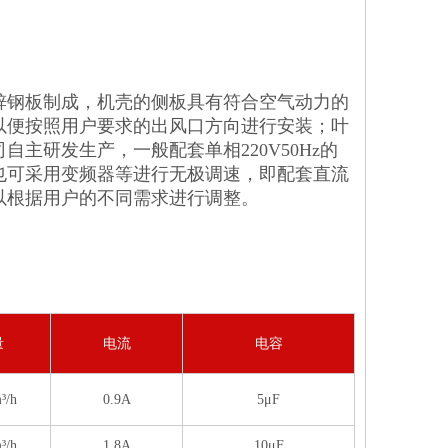
锌钢板制成，机壳的侧板具有符合空气动力的
以便按照用户要求的出风口方向进行安装；叶
研发生产，一般配套单相220V50Hz的
也可采用变频器等进行无极调速，即配套直流
以根据用户的不同需求进行调整。
量
电流
电容
³/h
0.9A
5μF
³/h
1.8A
10μF