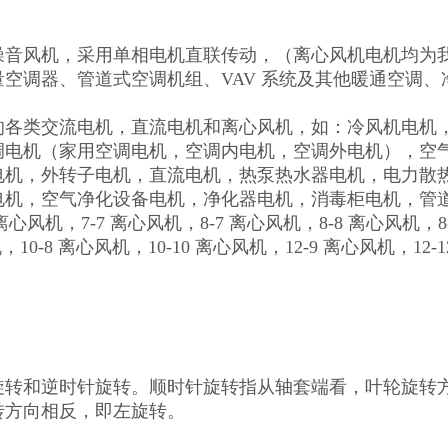
噪音风机，采用单相电机直联传动，（离心风机电机均为
空调器、管道式空调机组、VAV 系统及其他暖通空调
的各类交流电机，直流电机和离心风机，如：冷风机电机
调电机（家用空调电机，空调内电机，空调外电机），空
电机，外转子电机，直流电机，热泵热水器电机，电力散
电机，空气净化设备电机，净化器电机，消毒柜电机，管
心风机，7-7 离心风机，8-7 离心风机，8-8 离心风机，8
风机，10-8 离心风机，10-10 离心风机，12-9 离心风
旋转和逆时针旋转。顺时针旋转指从轴套端看，叶轮旋转
转方向相反，即左旋转。