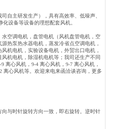
我司自主研发生产），具有高效率、低噪声、
、净化设备等设备的理想配套风机。
，水空调电机，盘管电机（风机盘管电机，空
气源热泵热水器电机，蒸发冷省点空调电机，
热风机电机，实验设备电机，外贸出口电机，
道风机电机，除湿机电机等；我司还生产不同
-9 离心风机，9-4 离心风机，9-7 离心风机，
机，12-12 离心风机等。欢迎来电来函洽谈咨询，更多
方向与时针旋转方向一致，即右旋转。逆时针