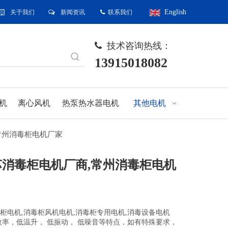
English
关于我们
新闻资讯
联系我们



技术咨询热线：

13915018082
机
离心风机
热泵热水器电机
其他电机
常州消毒柜电机厂家
苏消毒柜电机厂商,常州消毒柜电机
电机,消毒柜风机电机,消毒柜专用电机,消毒设备电机
率，低温升， 低振动， 低噪音等特点，如有特殊要求，