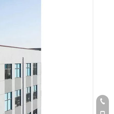
0519-889
0519-862
1391501