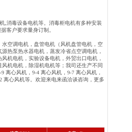
机,消毒设备电机等。消毒柜电机有多种安装
根据客户要求量身订制。
，水空调电机，盘管电机（风机盘管电机，空
气源热泵热水器电机，蒸发冷省点空调电机，
热风机电机，实验设备电机，外贸出口电机，
道风机电机，除湿机电机等；我司还生产不同
-9 离心风机，9-4 离心风机，9-7 离心风机，
机，12-12 离心风机等。欢迎来电来函洽谈咨询，更多