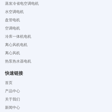
蒸发冷省电空调电机
水空调电机
盘管电机
空调电机
冷库一体机电机
离心风机电机
离心风机
热泵热水器电机
快速链接
首页
产品中心
关于我们
新闻中心